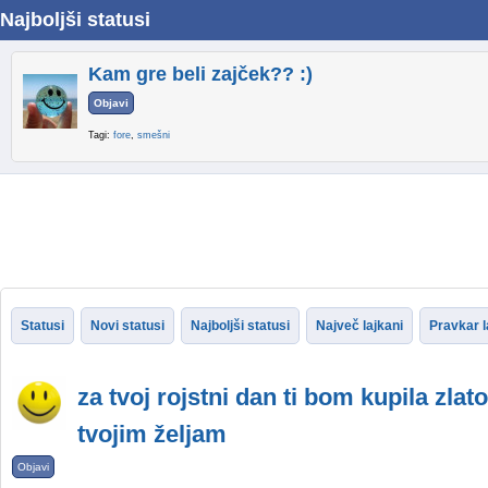
Najboljši statusi
Kam gre beli zajček?? :)
Objavi
Tagi:
fore
,
smešni
Statusi
Novi statusi
Najboljši statusi
Največ lajkani
Pravkar l
za tvoj rojstni dan ti bom kupila zlato
tvojim željam
Objavi