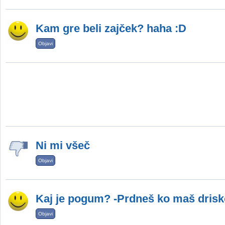
Kam gre beli zajček? haha :D
Objavi
Ni mi všeč
Objavi
Kaj je pogum? -Prdneš ko maš drisk
Objavi