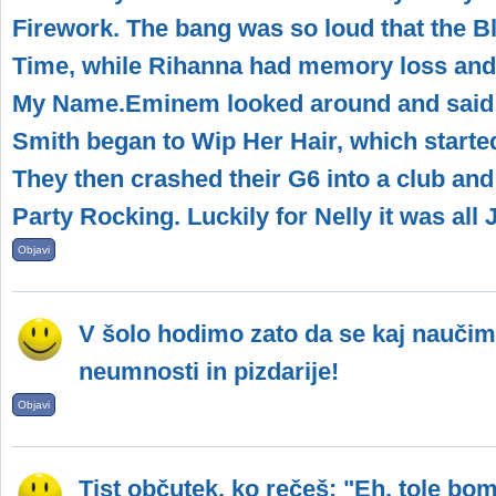
Firework. The bang was so loud that the B
Time, while Rihanna had memory loss and
My Name.Eminem looked around and said I
Smith began to Wip Her Hair, which start
They then crashed their G6 into a club an
Party Rocking. Luckily for Nelly it was all
Objavi
V šolo hodimo zato da se kaj nauči
neumnosti in pizdarije!
Objavi
Tist občutek, ko rečeš: "Eh, tole bom 