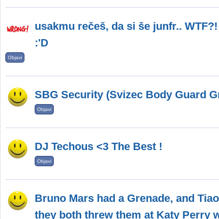
usakmu rečeš, da si še junfr.. WTF?!
:'D
Objavi
SBG Security (Svizec Body Guard Gr
Objavi
DJ Techous <3 The Best !
Objavi
Bruno Mars had a Grenade, and Tiao
they both threw them at Katy Perry 