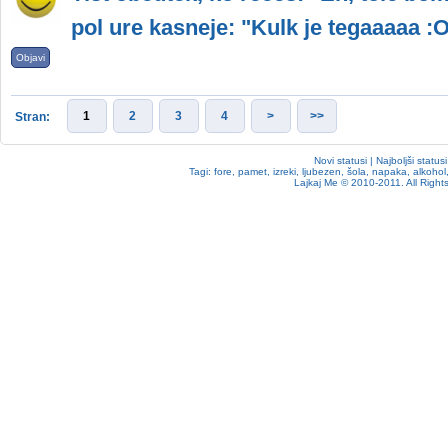
pol ure kasneje: "Kulk je tegaaaaa :
Objavi
1
2
3
4
>
>>
Stran:
Novi statusi
|
Najboljši statusi
Tagi:
fore
,
pamet
,
izreki
,
ljubezen
,
šola
,
napaka
,
alkohol
Lajkaj Me
© 2010-2011. All Rights 